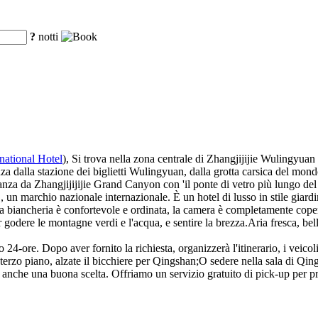
?
notti
national Hotel
), Si trova nella zona centrale di Zhangjijijie Wulingyua
anza dalla stazione dei biglietti Wulingyuan, dalla grotta carsica del mo
tanza da Zhangjijijijie Grand Canyon con 'il ponte di vetro più lungo de
 un marchio nazionale internazionale. È un hotel di lusso in stile giard
 biancheria è confortevole e ordinata, la camera è completamente coper
odere le montagne verdi e l'acqua, e sentire la brezza.Aria fresca, bell
 24-ore. Dopo aver fornito la richiesta, organizzerà l'itinerario, i veicol
terzo piano, alzate il bicchiere per Qingshan;O sedere nella sala di Qin
i è anche una buona scelta. Offriamo un servizio gratuito di pick-up per 