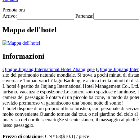
Prenota ora
Arrivo:
Partenza:
Mappa dell'hotel
Informazioni
Qinghe Jinjiang International Hotel Zhangjiajie
(
Qinghe Jinjiang Inter
sito del patrimonio naturale mondiale. Si trova a pochi minuti di dist
caverna' e 'human yaochi' lago Baofeng, e a circa trenta minuti di dis
L'hotel è gestito da Jinjiang International Hotel Management Co., Ltd.,
turismo, vacanza e esposizione.Le camere sono spaziose e luminose, la
camera del paesaggio è dotata di un piccolo balcone, in modo da poter g
servizio premuroso vi garantiscono una buona notte di sonno!
L'hotel dispone di un proprio ufficio turistico, con personale di servizio
molto conveniente.Quando tornate dal tour, o nel giardino del cielo al 
una vista del cortile scenario;Se si sente stanco, il massaggio ai pied
lusso paesaggio.
Prezzo di colazione
: CNY68($10.1) / piece