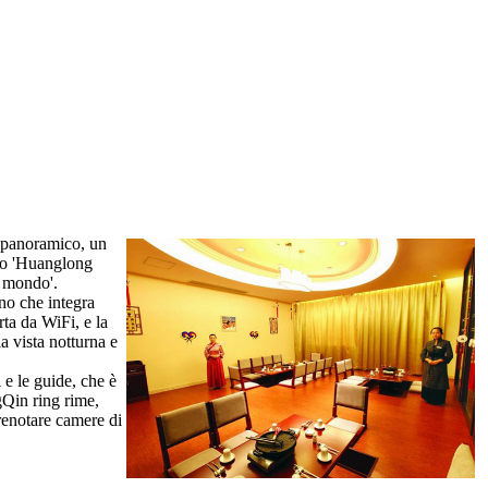
n panoramico, un
ndo 'Huanglong
l mondo'.
ino che integra
ta da WiFi, e la
a vista notturna e
i e le guide, che è
gQin ring rime,
prenotare camere di