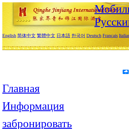
Мобиль
Русски
English
简体中文
繁體中文
日本語
한국어
Deutsch
Français
Itali
Главная
Информация
забронировать