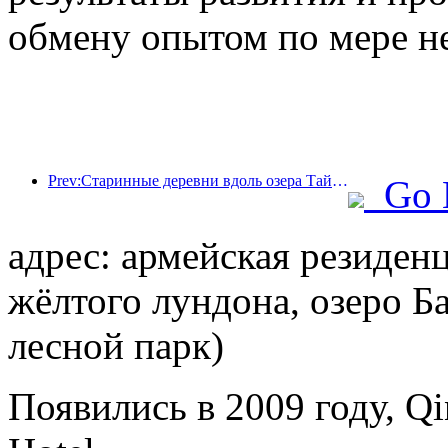
обмену опытом по мере н
Prev:Старинные деревни вдоль озера Тайху в Хучжоу провинции Чжэцзян начали реконструкцию и модернизацию, в которые было инвестировано около 1 млрд юаней.
Go 
адрес: армейская резиденц
жёлтого лундона, озеро Б
лесной парк)
Появились в 2009 году, Qin