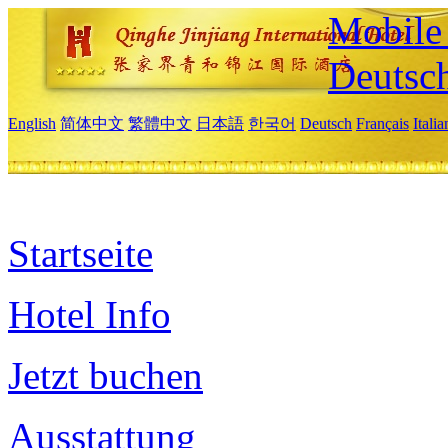
Mobile 
Deutsc
English
简体中文
繁體中文
日本語
한국어
Deutsch
Français
Itali
Startseite
Hotel Info
Jetzt buchen
Ausstattung